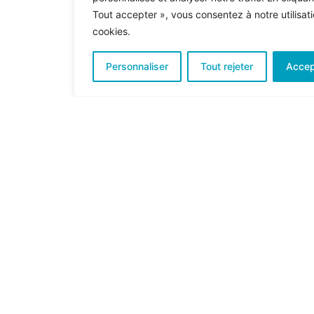
Tout accepter », vous consentez à notre utilisat
Gestion des émotions
cookies.
Personnaliser
Tout rejeter
Accep
Adaptation à la maladie
Estime de soi
Deuil et deuil animalier