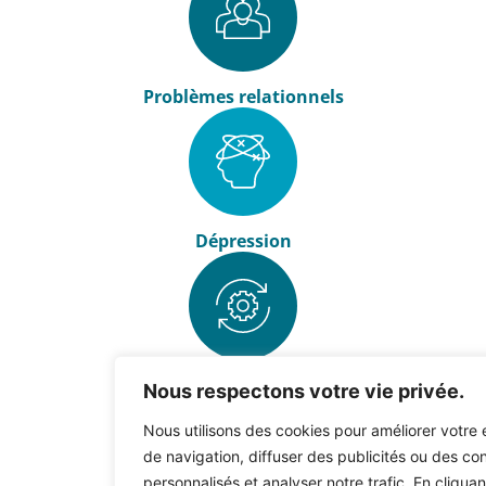
Problèmes relationnels
Dépression
Troubles de l'adaptation
Nous respectons votre vie privée.
Nous utilisons des cookies pour améliorer votre
de navigation, diffuser des publicités ou des co
personnalisés et analyser notre trafic. En cliquan